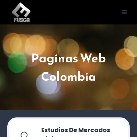
Saltar
al
contenido
Paginas Web
Colombia
Estudios De Mercados